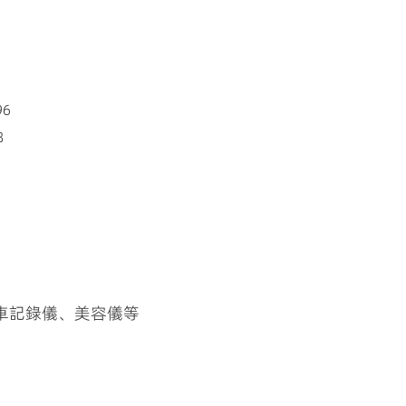
96
8
車記錄儀、美容儀等