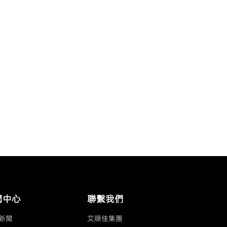
聞中心
聯繫我們
新聞
艾順佳集團