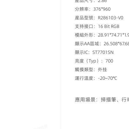
產品尺寸：2.86
分辨率：376*960
産品型號：R286103-V0
支持接口：16 Bit RGB
模組外形：28.91*74.71*1.
顯示AA區域：26.508*67.6
顯示IC：ST7701SN
亮度（Typ）：700
觸摸類型：外挂
運行溫度：-20~70℃
應用場景：掃描筆、行