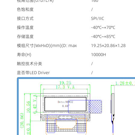
视角范围(U/D/L/R)
160
色饱和度
/
接口方式
SPI/IIC
操作温度
-40°C~+70°C
存储温度
-40°C~+85°C
模组尺寸(WxHxD)(mm)(D: max
19.25×20.86×1.28
寿命(H)
10000H
触控技术分类
/
是否带LED Driver
/