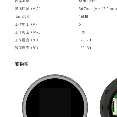
触摸类型
旋钮+按压
可视区域（A.A）
36.7mm (H)x 48.9mm 
flash容量
16MB
工作电压（V）
5
工作电流（mA）
120±
工作温度（℃）
-20~70
储存温度（℃）
-30~80
实物图