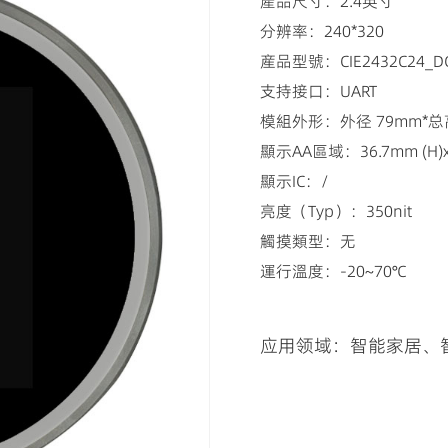
產品尺寸：2.4英寸
分辨率：240*320
産品型號：CIE2432C24_DG
支持接口：UART
模組外形：外径 79mm*总高
顯示AA區域：36.7mm (H)x 
顯示IC：/
亮度（Typ）：350nit
觸摸類型：无
運行溫度：-20~70℃
应用领域：智能家居、