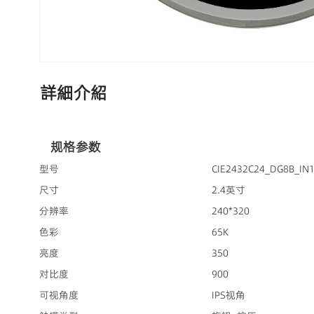
詳細介紹
规格参数
型号
CIE2432C24_DG8B_IN
尺寸
2.4英寸
分辨率
240*320
色彩
65K
亮度
350
对比度
900
可视角度
IPS视角