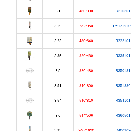
3.1
480*800
R310301
3.19
282*960
RST31910
3.23
480*640
R323101
3.35
320*480
R335101
3.5
320*480
R350131
3.51
340*800
R351336
3.54
540*810
R354101
3.6
544*506
R360501
3.93
240*1020
R400302