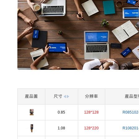
産品圖
尺寸
分辨率
産品型
0.85
128*128
R085102
1.08
128*220
R108201