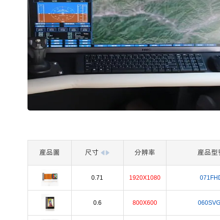
産品圖
尺寸
分辨率
産品型
0.71
1920X1080
071FH
0.6
800X600
060SV